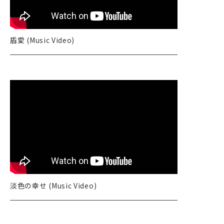
盾愛 (Music Video)
HOME
NEWS
淡色の幸せ (Music Video)
LIVE
DISCOGRAPHY