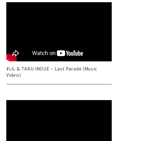
れん & TAKU INOUE – Last Parade (Music
Video)