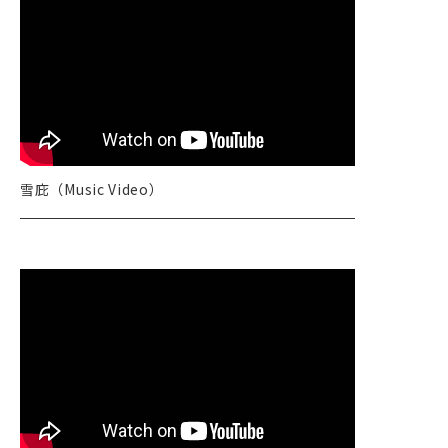
雪庇（Music Video）