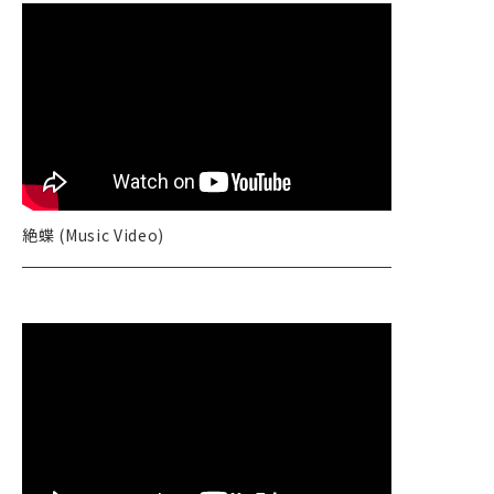
VIDEO
PROFILE
GOODS
CONTACT
絶蝶 (Music Video)