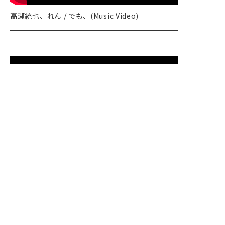
高瀬統也、れん / でも、(Music Video)
通り雨（Music Video）
PREV
NEXT