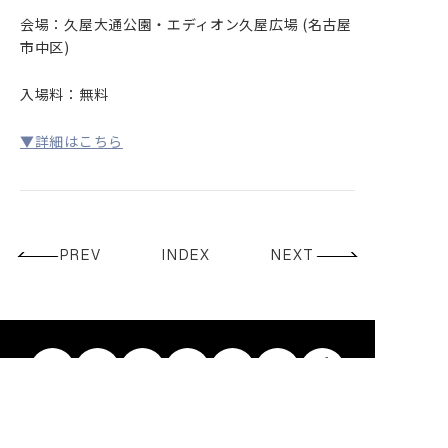
会場：久屋大通公園・エディオン久屋広場 (名古屋
CONTACT
市中区)
入場料：無料
▼詳細はこちら
PREV
INDEX
NEXT