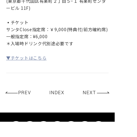
(東京都千代田区有楽町２丁目５−１ 有楽町センタ
GOODS
ービル 11F)
CONTACT
▪️チケット
サンタClose指定席：￥9,000(特典付/前方確約席)
一般指定席：¥6,000
＊入場時ドリンク代別途必要です
▼チケットはこちら
PREV
INDEX
NEXT