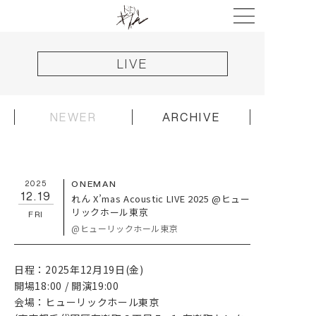
LIVE
NEWER
ARCHIVE
HOME
2025
ONEMAN
NEWS
12.19
れん X’mas Acoustic LIVE 2025 @ヒュー
リックホール東京
FRI
LIVE
@ヒューリックホール東京
DISCOGRAPHY
日程：2025年12月19日(金)
VIDEO
開場18:00 / 開演19:00
PROFILE
会場：ヒューリックホール東京