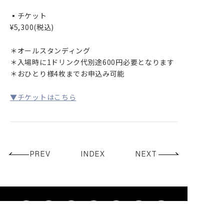
GOODS
▪️チケット
CONTACT
¥5,300(税込)
＊オールスタンディング
＊入場時に1ドリンク代別途600円必要となります
＊おひとり様4枚までお申込み可能
▼チケットはこちら
PREV
INDEX
NEXT