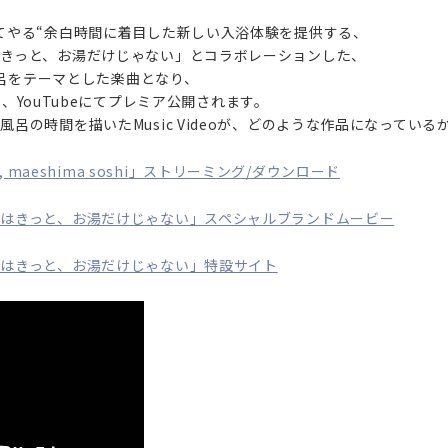
てやる“余白時間に着目した新しい入浴体験を提供する、
NEWS
きっと、お湯だけじゃない」とコラボレーションした、
お風呂をテーマとした楽曲となり、
LIVE
より、YouTubeにてプレミア公開されます。
呂の時間を描いたMusic Videoが、どのような作品になってい
DISCOGRAPHY
れん, maeshima soshi」ストリーミング/ダウンロード
VIDEO
はきっと、お湯だけじゃない」スペシャルブランドムービー
PROFILE
はきっと、お湯だけじゃない」特設サイト
GOODS
CONTACT