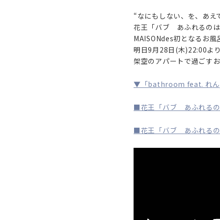
“なにもしない、を、あえ
花王「バブ あふれるのは
MAISONdes初となる
明日9月28日(木)22:00
架空のアパートで過ごすお風
▼「bathroom feat. 
■花王「バブ あふれるの
■花王「バブ あふれるの