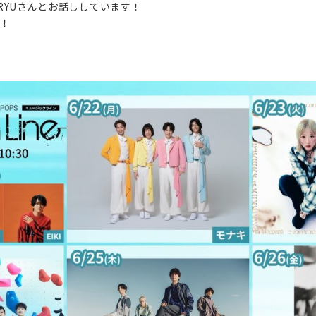
KAIRYUさんとお話ししています！
い！
HOME
NEWS
LIVE
DISCOGRAPHY
VIDEO
PROFILE
GOODS
CONTACT