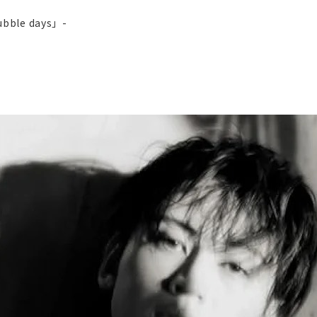
ubble days」-
HOME
NEWS
LIVE
DISCOGRAPHY
VIDEO