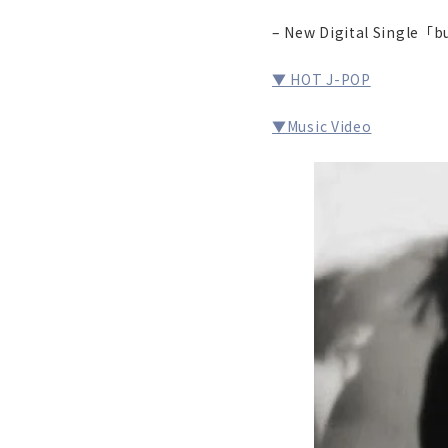
– New Digital Single「b
▼ HOT J-POP
▼Music Video