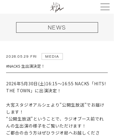
NEWS
HOME
2026.05.29 FRI
MEDIA
NEWS
#NACK5 生出演決定！
LIVE
2026年5月30日(土)16:15～16:55 NACK5「HITS!
DISCOGRAPHY
THE TOWN」に出演決定！
VIDEO
大宮スタジオアルシェより”公開生放送”でお届け
PROFILE
します！
“公開生放送”ということで、ラジオブース前でれ
GOODS
んの生出演の様子をご覧いただけます！
ご都合の合う方はぜひラジオ局へお越しくださ
CONTACT