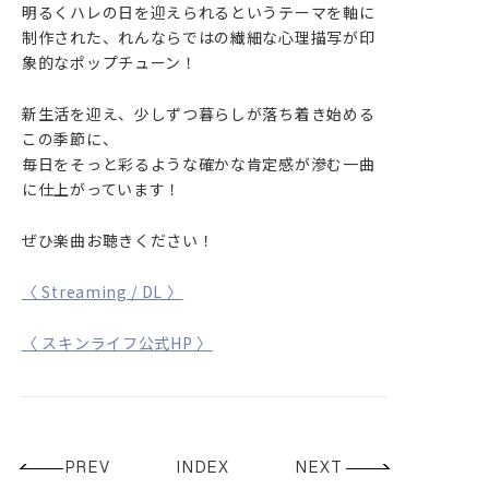
明るくハレの日を迎えられるというテーマを軸に
PROFILE
制作された、れんならではの繊細な心理描写が印
象的なポップチューン！
GOODS
CONTACT
新生活を迎え、少しずつ暮らしが落ち着き始める
この季節に、
毎日をそっと彩るような確かな肯定感が滲む一曲
に仕上がっています！
ぜひ楽曲お聴きください！
〈 Streaming / DL 〉
〈 スキンライフ公式HP 〉
PREV
INDEX
NEXT