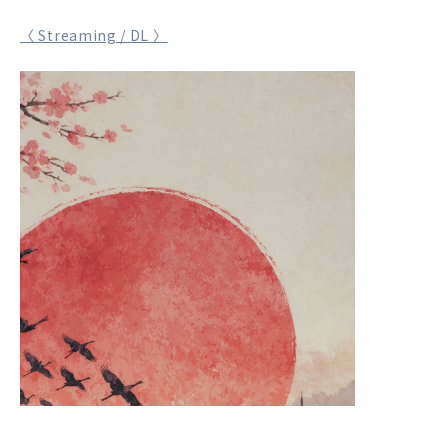
VIDEO
〈 Streaming / DL 〉
PROFILE
GOODS
CONTACT