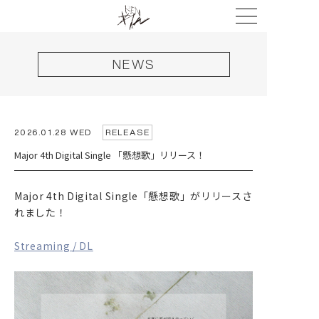
NEWS
2026.01.28 WED
RELEASE
Major 4th Digital Single 「懸想歌」リリース！
Major 4th Digital Single「懸想歌」がリリースさ
れました！
HOME
NEWS
Streaming / DL
LIVE
DISCOGRAPHY