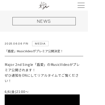
NEWS
2025.06.06 FRI
MEDIA
HOME
「盾愛」MusicVideoがプレミア公開決定！
NEWS
Major 2nd Single「盾愛」のMusicVideoがプレ
LIVE
ミア公開されます！
DISCOGRAPHY
ぜひ通知をONにしてリアルタイムでご覧くださ
い！
VIDEO
6/6(金)21:00〜
PROFILE
GOODS